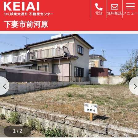
メニュー
電話
無料相談
下妻市前河原
1 / 2