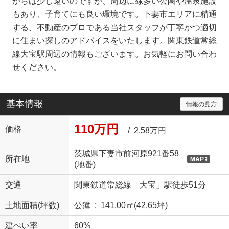
からは少し遠いのですが、周辺に緑多い公園や温泉施設
もあり、子育てにも良い環境です。下妻市エリアに精通
する、不動産のプロである当社スタッフが丁寧かつ適切
に住まい探しのアドバイスをいたします。関東鉄道常総
線大宝駅周辺の情報もございます。お気軽にお問い合わ
せください。
基本情報
情報の見方
110万円
価格
/ 2.58万円
茨城県下妻市前河原921番58
所在地
(地番)
交通
関東鉄道常総線「大宝」駅徒歩51分
土地面積(坪数)
公簿 : 141.00㎡(42.65坪)
建ぺい率
60%