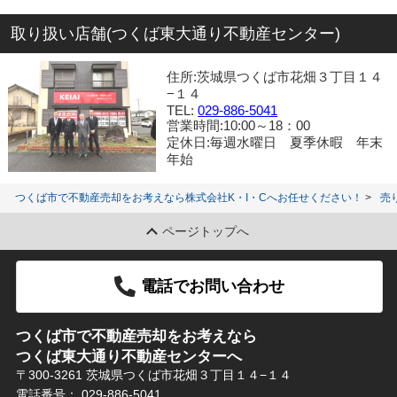
取り扱い店舗(つくば東大通り不動産センター)
住所:茨城県つくば市花畑３丁目１４
−１４
TEL:
029-886-5041
営業時間:10:00～18：00
定休日:毎週水曜日 夏季休暇 年末
年始
つくば市で不動産売却をお考えなら株式会社K・I・Cへお任せください！
売
ページトップへ
電話でお問い合わせ
つくば市で不動産売却をお考えなら
つくば東大通り不動産センターへ
〒300-3261 茨城県つくば市花畑３丁目１４−１４
電話番号：
029-886-5041